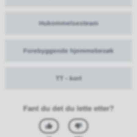
Hukommelsesteam
Forebyggende hjemmebesøk
TT - kort
Fant du det du lette etter?