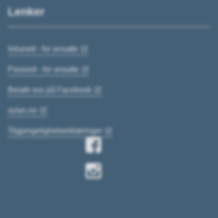
Lenker
Intranett - for ansatte
Passord - for ansatte
Besøk oss på Facebook
sylan.no
Tilgjengelighetserklæringer