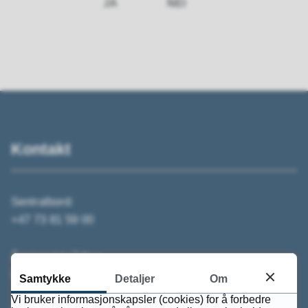
JA
NEI
Kontakt
Sentralbord:
+47 73 81 59 00
Åpningstid rådhus
09:00 - 14:00
Samtykke
Detaljer
Om
Vi bruker informasjonskapsler (cookies) for å forbedre