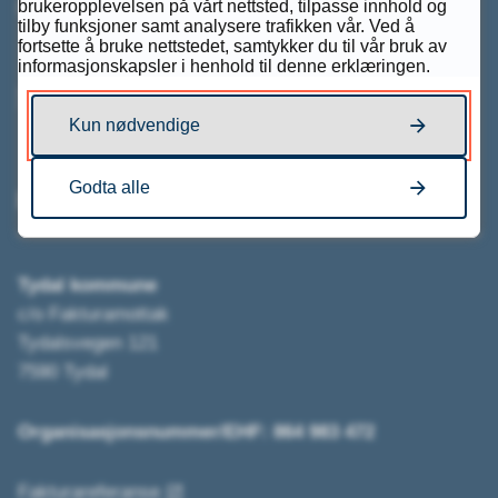
(Stengt i lunsjen fra kl. 11:00 - 12:00) fra 1.1.2026
brukeropplevelsen på vårt nettsted, tilpasse innhold og
tilby funksjoner samt analysere trafikken vår. Ved å
fortsette å bruke nettstedet, samtykker du til vår bruk av
informasjonskapsler i henhold til denne erklæringen.
Send e-post
Kun nødvendige
Godta alle
Fakturainformasjon
Tydal kommune
c/o Fakturamottak
Tydalsvegen 121
7590 Tydal
Organisasjonsnummer/EHF: 864 983 472
Fakturareferanse