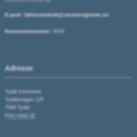
E-post:
fakturamottak@varnesregionen.no
Kommunenummer
: 5033
Adresse
Tydal kommune
Tydalsvegen 125
7590 Tydal
Finn veien