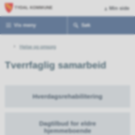
Min side
Vis
meny
Søk
Du
Helse og omsorg
er
her:
Tverrfaglig samarbeid
Hverdagsrehabilitering
Dagtilbud for eldre
hjemmeboende